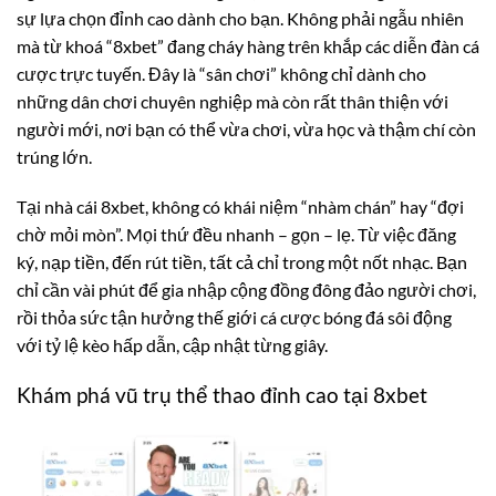
sự lựa chọn đỉnh cao dành cho bạn. Không phải ngẫu nhiên
mà từ khoá “8xbet” đang cháy hàng trên khắp các diễn đàn cá
cược trực tuyến. Đây là “sân chơi” không chỉ dành cho
những dân chơi chuyên nghiệp mà còn rất thân thiện với
người mới, nơi bạn có thể vừa chơi, vừa học và thậm chí còn
trúng lớn.
Tại nhà cái 8xbet, không có khái niệm “nhàm chán” hay “đợi
chờ mỏi mòn”. Mọi thứ đều nhanh – gọn – lẹ. Từ việc đăng
ký, nạp tiền, đến rút tiền, tất cả chỉ trong một nốt nhạc. Bạn
chỉ cần vài phút để gia nhập cộng đồng đông đảo người chơi,
rồi thỏa sức tận hưởng thế giới cá cược bóng đá sôi động
với tỷ lệ kèo hấp dẫn, cập nhật từng giây.
Khám phá vũ trụ thể thao đỉnh cao tại 8xbet