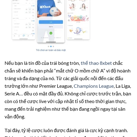
Nếu bạn là tín đồ của trái bóng tròn,
thể thao 8xbet
chắc
chắn sẽ khiến bạn phải “mắt chữ O mồm chữ A” vì độ hoành
tráng và đa dạng của nó. Từ các giải quốc nội đến các đấu
trường lớn như Premier League,
Champions League
, La Liga,
Serie A… đều có mặt đầy đủ. Không chỉ cược trước trận, bạn
còn có thể cược live với cập nhật tỉ số theo thời gian thực,
mang đến trải nghiệm như thể bạn đang ngồi ngay tại sân
vận động.
Tại đây, tỷ lệ cược luôn được đánh giá là cực kỳ cạnh tranh.