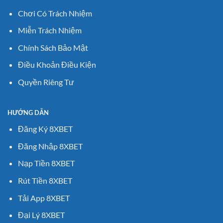
Chơi Có Trách Nhiệm
Miễn Trách Nhiệm
Chính Sách Bảo Mật
Điều Khoản Điều Kiện
Quyền Riêng Tư
HƯỚNG DẪN
Đăng Ký 8XBET
Đăng Nhập 8XBET
Nạp Tiền 8XBET
Rút Tiền 8XBET
Tải App 8XBET
Đại Lý 8XBET