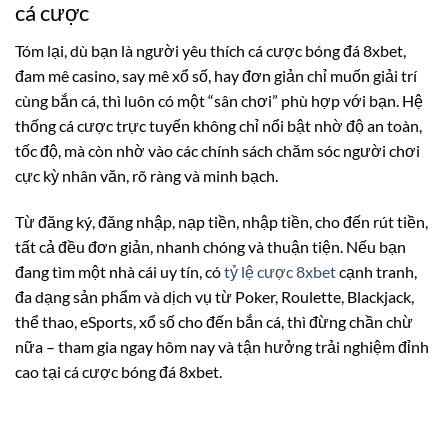
cá cược
Tóm lại, dù bạn là người yêu thích cá cược bóng đá 8xbet,
đam mê casino, say mê xổ số, hay đơn giản chỉ muốn giải trí
cùng bắn cá, thì luôn có một “sân chơi” phù hợp với bạn. Hệ
thống cá cược trực tuyến không chỉ nổi bật nhờ độ an toàn,
tốc độ, mà còn nhờ vào các chính sách chăm sóc người chơi
cực kỳ nhân văn, rõ ràng và minh bạch.
Từ đăng ký, đăng nhập, nạp tiền, nhập tiền, cho đến rút tiền,
tất cả đều đơn giản, nhanh chóng và thuận tiện. Nếu bạn
đang tìm một nhà cái uy tín, có
tỷ lệ cược 8xbet
cạnh tranh,
đa dạng sản phẩm và dịch vụ từ Poker, Roulette, Blackjack,
thể thao, eSports, xổ số cho đến bắn cá, thì đừng chần chừ
nữa – tham gia ngay hôm nay và tận hưởng trải nghiệm đỉnh
cao tại cá cược bóng đá 8xbet.