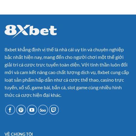
8xbet khẳng định vị thế là nhà cái uy tín và chuyên nghiệp
bậc nhất hiện nay, mang đến cho người chơi một thế giới
giải trí cá cược trực tuyến toàn diện. Với tinh thần luôn đổi
mới và cam kết nâng cao chất lượng dịch vụ, 8xbet cung cấp
loạt sản phẩm hấp dẫn như cá cược thể thao, casino trực
tuyến, xổ số, game bài, bắn cá, slot game cùng nhiều hình
thức cá cược hiện đại khác.
VỀ CHÚNG TÔI