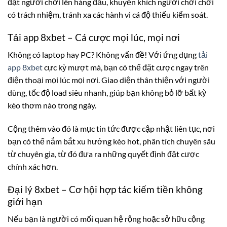
đặt người chơi lên hàng đầu, khuyến khích người chơi chơi
có trách nhiệm, tránh xa các hành vi cá độ thiếu kiểm soát.
Tải app 8xbet – Cá cược mọi lúc, mọi nơi
Không có laptop hay PC? Không vấn đề! Với ứng dụng
tải
app 8xbet
cực kỳ mượt mà, bạn có thể đặt cược ngay trên
điện thoại mọi lúc mọi nơi. Giao diện thân thiện với người
dùng, tốc độ load siêu nhanh, giúp bạn không bỏ lỡ bất kỳ
kèo thơm nào trong ngày.
Cộng thêm vào đó là mục tin tức được cập nhật liên tục, nơi
bạn có thể nắm bắt xu hướng kèo hot, phân tích chuyên sâu
từ chuyên gia, từ đó đưa ra những quyết định đặt cược
chính xác hơn.
Đại lý 8xbet – Cơ hội hợp tác kiếm tiền không
giới hạn
Nếu bạn là người có mối quan hệ rộng hoặc sở hữu cộng