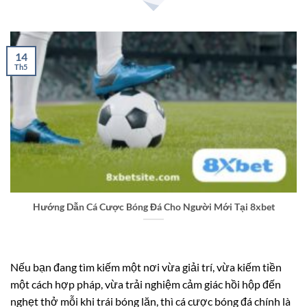
14
Th5
Hướng Dẫn Cá Cược Bóng Đá Cho Người Mới Tại 8xbet
Nếu bạn đang tìm kiếm một nơi vừa giải trí, vừa kiếm tiền
một cách hợp pháp, vừa trải nghiệm cảm giác hồi hộp đến
nghẹt thở mỗi khi trái bóng lăn, thì cá cược bóng đá chính là