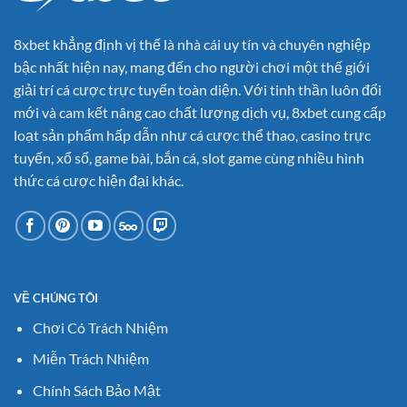
8xbet khẳng định vị thế là nhà cái uy tín và chuyên nghiệp
bậc nhất hiện nay, mang đến cho người chơi một thế giới
giải trí cá cược trực tuyến toàn diện. Với tinh thần luôn đổi
mới và cam kết nâng cao chất lượng dịch vụ, 8xbet cung cấp
loạt sản phẩm hấp dẫn như cá cược thể thao, casino trực
tuyến, xổ số, game bài, bắn cá, slot game cùng nhiều hình
thức cá cược hiện đại khác.
VỀ CHÚNG TÔI
Chơi Có Trách Nhiệm
Miễn Trách Nhiệm
Chính Sách Bảo Mật