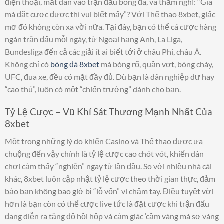
điện thoại, mắt dán vào trận đấu bóng đá, và thầm nghĩ: “Giá
mà đặt cược được thì vui biết mấy”? Với Thể thao 8xbet, giấc
mơ đó không còn xa vời nữa. Tại đây, bạn có thể cá cược hàng
ngàn trận đấu mỗi ngày, từ Ngoại hạng Anh, La Liga,
Bundesliga đến cả các giải ít ai biết tới ở châu Phi, châu Á.
Không chỉ có
bóng đá 8xbet
mà bóng rổ, quần vợt, bóng chày,
UFC, đua xe, đều có mặt đầy đủ. Dù bạn là dân nghiệp dư hay
“cao thủ”, luôn có một “chiến trường” dành cho bạn.
Tỷ Lệ Cược – Vũ Khí Sát Thương Mạnh Nhất Của
8xbet
Một trong những lý do khiến Casino và Thể thao được ưa
chuộng đến vậy chính là tỷ lệ cược cao chót vót, khiến dân
chơi cảm thấy “nghiện” ngay từ lần đầu. So với nhiều nhà cái
khác, 8xbet luôn cập nhật tỷ lệ cược theo thời gian thực, đảm
bảo bạn không bao giờ bị “lỗ vốn” vì chậm tay. Điều tuyệt vời
hơn là bạn còn có thể cược live tức là đặt cược khi trận đấu
đang diễn ra tăng độ hồi hộp và cảm giác ‘cầm vàng mà sợ vàng