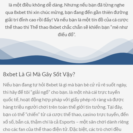
là một điều không dễ dàng. Nhưng nếu bạn đã từng nghe
qua
8xbet
thì xin chúc mừng, bạn đang đến gần thiên đường
giải trí đỉnh cao rồi đấy! Và nếu bạn là một tín đồ của cá cược
thể thao thì Thể thao 8xbet chắc chắn sẽ khiến bạn “mê như
điếu đổ”.
8xbet Là Gì Mà Gây Sốt Vậy?
Nếu bạn đang tự hỏi 8xbet là gì mà bạn bè cứ rủ rê suốt ngày,
thì hãy để tôi “giải ngố” cho bạn. là một nhà cái trực tuyến
quốc tế, hoạt động hợp pháp với giấy phép rõ ràng và được
hàng triệu người chơi trên toàn thế giới tin tưởng. Tại đây,
bạn có thể “chiến” từ cá cược thể thao, casino trực tuyến, đến
xổ số, bắn cá, thậm chí là cả Esports – một sân chơi dành riêng
cho các fan của thể thao điện tử. Đặc biệt, các trò chơi đều