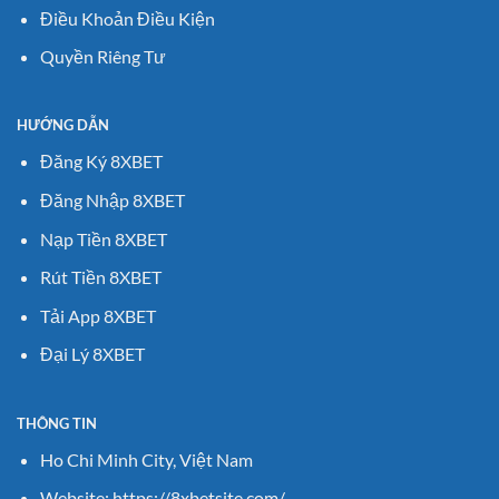
Điều Khoản Điều Kiện
Quyền Riêng Tư
HƯỚNG DẪN
Đăng Ký 8XBET
Đăng Nhập 8XBET
Nạp Tiền 8XBET
Rút Tiền 8XBET
Tải App 8XBET
Đại Lý 8XBET
THÔNG TIN
Ho Chi Minh City, Việt Nam
Website:
https://8xbetsite.com/