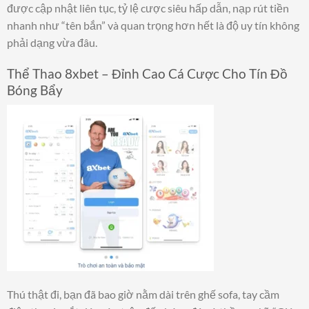
được cập nhật liên tục, tỷ lệ cược siêu hấp dẫn, nạp rút tiền
nhanh như “tên bắn” và quan trọng hơn hết là độ uy tín không
phải dạng vừa đâu.
Thể Thao 8xbet – Đỉnh Cao Cá Cược Cho Tín Đồ
Bóng Bẩy
Thú thật đi, bạn đã bao giờ nằm dài trên ghế sofa, tay cầm