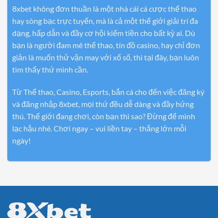
8xbet không đơn thuần là một nhà cái cá cược thể thao
hay sòng bạc trực tuyến, mà là cả một thế giới giải trí đa
dạng, hấp dẫn và đầy cơ hội kiếm tiền cho bất kỳ ai. Dù
bạn là người đam mê thể thao, tín đồ casino, hay chỉ đơn
giản là muốn thử vận may với xổ số, thì tại đây, bạn luôn
tìm thấy thứ mình cần.
Từ Thể thao, Casino, Esports, bắn cá cho đến việc đăng ký
và
đăng nhập 8xbet
, mọi thứ đều dễ dàng và đầy hứng
thú. Thế giới đang chơi, còn bạn thì sao? Đừng để mình
lạc hậu nhé. Chơi ngay – vui liền tay – thắng lớn mỗi
ngày!