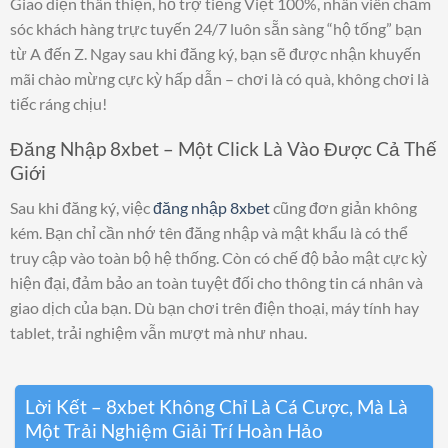
Giao diện thân thiện, hỗ trợ tiếng Việt 100%, nhân viên chăm
sóc khách hàng trực tuyến 24/7 luôn sẵn sàng “hộ tống” bạn
từ A đến Z. Ngay sau khi đăng ký, bạn sẽ được nhận khuyến
mãi chào mừng cực kỳ hấp dẫn – chơi là có quà, không chơi là
tiếc ráng chịu!
Đăng Nhập 8xbet – Một Click Là Vào Được Cả Thế
Giới
Sau khi đăng ký, việc
đăng nhập 8xbet
cũng đơn giản không
kém. Bạn chỉ cần nhớ tên đăng nhập và mật khẩu là có thể
truy cập vào toàn bộ hệ thống. Còn có chế độ bảo mật cực kỳ
hiện đại, đảm bảo an toàn tuyệt đối cho thông tin cá nhân và
giao dịch của bạn. Dù bạn chơi trên điện thoại, máy tính hay
tablet, trải nghiệm vẫn mượt mà như nhau.
Lời Kết – 8xbet Không Chỉ Là Cá Cược, Mà Là
Một Trải Nghiệm Giải Trí Hoàn Hảo