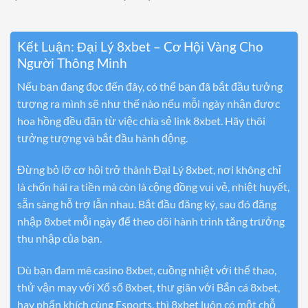
Kết Luận: Đại Lý 8xbet – Cơ Hội Vàng Cho
Người Thông Minh
Nếu bạn đang đọc đến đây, có thể bạn đã bắt đầu tưởng
tượng ra mình sẽ như thế nào nếu mỗi ngày nhận được
hoa hồng đều đặn từ việc chia sẻ link 8xbet. Hãy thôi
tưởng tượng và bắt đầu hành động.
Đừng bỏ lỡ cơ hội trở thành Đại Lý 8xbet, nơi không chỉ
là chốn hái ra tiền mà còn là cộng đồng vui vẻ, nhiệt huyết,
sẵn sàng hỗ trợ lẫn nhau. Bắt đầu đăng ký, sau đó đăng
nhập 8xbet mỗi ngày để theo dõi hành trình tăng trưởng
thu nhập của bạn.
Dù bạn đam mê
casino 8xbet
, cuồng nhiệt với thể thao,
thử vận may với Xổ số 8xbet, thư giãn với Bắn cá 8xbet,
hay phấn khích cùng Esports, thì 8xbet luôn có một chỗ