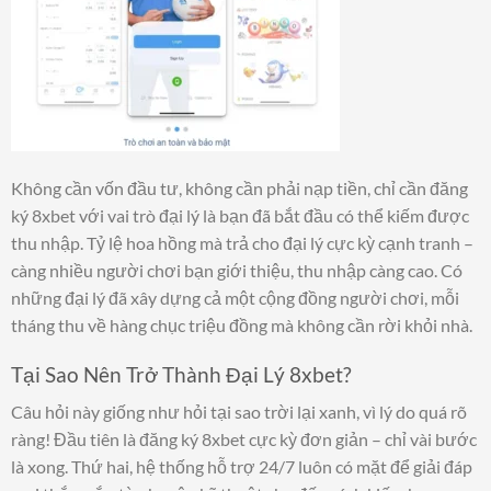
Không cần vốn đầu tư, không cần phải nạp tiền, chỉ cần đăng
ký 8xbet với vai trò đại lý là bạn đã bắt đầu có thể kiếm được
thu nhập. Tỷ lệ hoa hồng mà trả cho đại lý cực kỳ cạnh tranh –
càng nhiều người chơi bạn giới thiệu, thu nhập càng cao. Có
những đại lý đã xây dựng cả một cộng đồng người chơi, mỗi
tháng thu về hàng chục triệu đồng mà không cần rời khỏi nhà.
Tại Sao Nên Trở Thành Đại Lý 8xbet?
Câu hỏi này giống như hỏi tại sao trời lại xanh, vì lý do quá rõ
ràng! Đầu tiên là đăng ký 8xbet cực kỳ đơn giản – chỉ vài bước
là xong. Thứ hai, hệ thống hỗ trợ 24/7 luôn có mặt để giải đáp