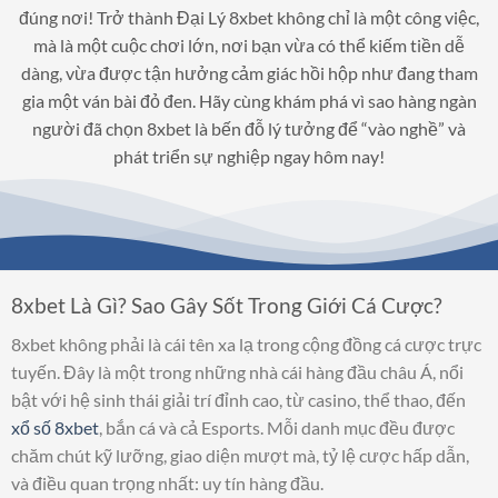
đúng nơi! Trở thành Đại Lý
8xbet
không chỉ là một công việc,
mà là một cuộc chơi lớn, nơi bạn vừa có thể kiếm tiền dễ
dàng, vừa được tận hưởng cảm giác hồi hộp như đang tham
gia một ván bài đỏ đen. Hãy cùng khám phá vì sao hàng ngàn
người đã chọn 8xbet là bến đỗ lý tưởng để “vào nghề” và
phát triển sự nghiệp ngay hôm nay!
8xbet Là Gì? Sao Gây Sốt Trong Giới Cá Cược?
8xbet không phải là cái tên xa lạ trong cộng đồng cá cược trực
tuyến. Đây là một trong những nhà cái hàng đầu châu Á, nổi
bật với hệ sinh thái giải trí đỉnh cao, từ casino, thể thao, đến
xổ số 8xbet
, bắn cá và cả Esports. Mỗi danh mục đều được
chăm chút kỹ lưỡng, giao diện mượt mà, tỷ lệ cược hấp dẫn,
và điều quan trọng nhất: uy tín hàng đầu.