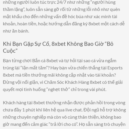
những người luôn túc trực 24/7 như những “người hùng
thầm lặng”, luôn sẵn sàng gỡ rối từ những lỗi nhỏ như quên
mật khẩu cho đến những vấn đề hóc búa như xác minh tài
khoản, hoàn tiền, hoặc hướng dẫn đăng ký 8xbet một cách dễ
như ăn bánh.
Khi Bạn Gặp Sự Cố, 8xbet Không Bao Giờ “Bỏ
Cuộc”
Bạn từng chơi Bắn cá 8xbet và tự hỏi tại sao cá vừa ngắm
trúng lại “lặn mất tăm”? Hay bạn vừa chiến thắng tại Esports
8xbet mà tiền thưởng mãi không cập nhật vào tài khoản?
Đừng vội nổi giận, vì Chăm Sóc Khách Hàng 8xbet có thể giải
quyết mọi tình huống “nghẹt thở” chỉ trong vài phút.
Khách hàng tại 8xbet thường nhận được phản hồi trong vòng
chưa đầy 1 phút khi liên hệ qua live chat. Đội ngũ hỗ trợ không
những chuyên nghiệp mà còn vô cùng thân thiện, không bao
giờ mang đến cảm giác “trả lời cho có”. Họ sẵn sàng trò chuyện