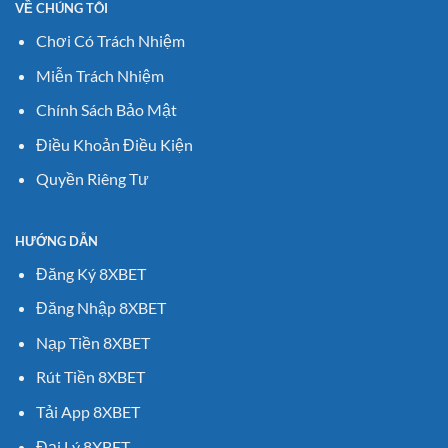
VỀ CHÚNG TÔI
Chơi Có Trách Nhiệm
Miễn Trách Nhiệm
Chính Sách Bảo Mật
Điều Khoản Điều Kiện
Quyền Riêng Tư
HƯỚNG DẪN
Đăng Ký 8XBET
Đăng Nhập 8XBET
Nạp Tiền 8XBET
Rút Tiền 8XBET
Tải App 8XBET
Đại Lý 8XBET