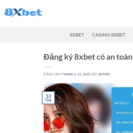
Bỏ
qua
nội
dung
8XBET
CASINO 8XBET
Đăng ký 8xbet có an toàn 
ĐĂNG VÀO
THÁNG 6 12, 2025
BỞI
ADMIN
12
Th6