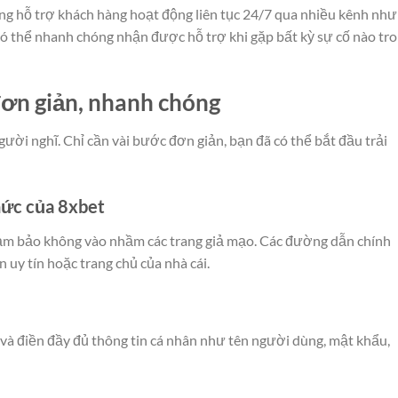
ng hỗ trợ khách hàng hoạt động liên tục 24/7 qua nhiều kênh như
 có thể nhanh chóng nhận được hỗ trợ khi gặp bất kỳ sự cố nào tr
ơn giản, nhanh chóng
ời nghĩ. Chỉ cần vài bước đơn giản, bạn đã có thể bắt đầu trải
hức của 8xbet
đảm bảo không vào nhầm các trang giả mạo. Các đường dẫn chính
 uy tín hoặc trang chủ của nhà cái.
 và điền đầy đủ thông tin cá nhân như tên người dùng, mật khẩu,