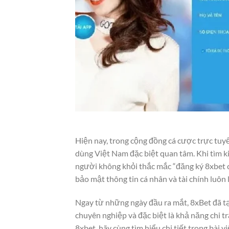
Hiện nay, trong cộng đồng cá cược trực tuy
dùng Việt Nam đặc biệt quan tâm. Khi tìm kiế
người không khỏi thắc mắc “đăng ký 8xbet c
bảo mật thông tin cá nhân và tài chính luôn 
Ngay từ những ngày đầu ra mắt, 8xBet đã tạ
chuyên nghiệp và đặc biệt là khả năng chi tr
8xbet, hãy cùng tìm hiểu chi tiết trong bài v