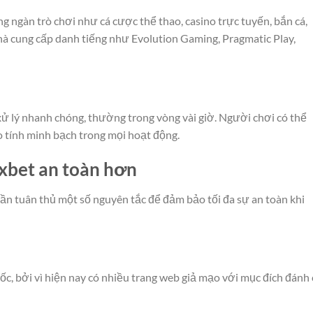
ng ngàn trò chơi như cá cược thể thao, casino trực tuyến, bắn cá,
nhà cung cấp danh tiếng như Evolution Gaming, Pragmatic Play,
xử lý nhanh chóng, thường trong vòng vài giờ. Người chơi có thể
ảo tính minh bạch trong mọi hoạt động.
xbet an toàn hơn
cần tuân thủ một số nguyên tắc để đảm bảo tối đa sự an toàn khi
gốc, bởi vì hiện nay có nhiều trang web giả mạo với mục đích đánh