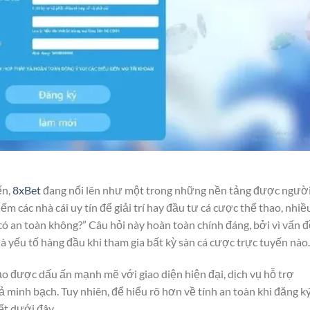
ến,
8xBet
đang nổi lên như một trong những nền tảng được ngườ
m các nhà cái uy tín để giải trí hay đầu tư cá cược thể thao, nhiề
ó an toàn không?” Câu hỏi này hoàn toàn chính đáng, bởi vì vấn đ
là yếu tố hàng đầu khi tham gia bất kỳ sàn cá cược trực tuyến nào.
o được dấu ấn mạnh mẽ với giao diện hiện đại, dịch vụ hỗ trợ
ả minh bạch. Tuy nhiên, để hiểu rõ hơn về tính an toàn khi đăng k
iết dưới đây.