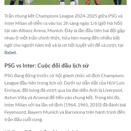
Trận chung kết Champions League 2024-2025 giữa PSG và
Inter Milan sẽ diễn ra vào lúc 2h sáng ngày 1/6 (giờ Hà Nội)
tại sân Allianz Arena, Munich. Đây là lần đầu tiên hai đội gặp
nhau ở một trận chính thức, hứa hẹn mang đến nhiều bất
ngờ cho người hâm mộ và là cơ hội tuyệt vời để cá cược tại
8xbet
.
PSG vs Inter: Cuộc đối đầu lịch sử
PSG đang đứng trước cơ hội giành chức vô địch Champions
League đầu tiên trong lịch sử. Dưới sự dẫn dắt của HLV Luis
Enrique, đội bóng đã vượt qua ba đại diện Anh là Liverpool,
Aston Villa và Arsenal để tiến vào chung kết. Trong khi đó,
Inter Milan với ba lần vô địch (1964, 1965, 2010) đã đánh bại
Feyenoord, Bayern Munich và Barcelona trên hành trình đến
trận đấu cuối cùng.