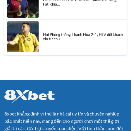
Fati chia…
Hải Phòng thắng Thanh Hóa 2-1, HLV đội khách
xin từ chứ…
8xbet khẳng định vị thế là nhà cái uy tín và chuyên nghiệp
bậc nhất hiện nay, mang đến cho người chơi một thế giới
giải trí cá cược trực tuyến toàn diện. Với tinh thần luôn đổi