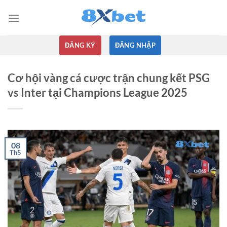
Bỏ
qua
nội
dung
ĐĂNG KÝ
ĐĂNG NHẬP
Cơ hội vàng cá cược trận chung kết PSG
vs Inter tại Champions League 2025
08
Th5