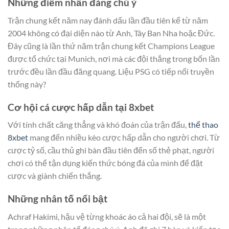
Những điểm nhấn đáng chú ý
Trận chung kết năm nay đánh dấu lần đầu tiên kể từ năm
2004 không có đại diện nào từ Anh, Tây Ban Nha hoặc Đức.
Đây cũng là lần thứ năm trận chung kết Champions League
được tổ chức tại Munich, nơi mà các đội thắng trong bốn lần
trước đều lần đầu đăng quang. Liệu PSG có tiếp nối truyền
thống này?
Cơ hội cá cược hấp dẫn tại 8xbet
Với tính chất căng thẳng và khó đoán của trận đấu,
thể thao
8xbet
mang đến nhiều kèo cược hấp dẫn cho người chơi. Từ
cược tỷ số, cầu thủ ghi bàn đầu tiên đến số thẻ phạt, người
chơi có thể tận dụng kiến thức bóng đá của mình để đặt
cược và giành chiến thắng.
Những nhân tố nổi bật
Achraf Hakimi, hậu vệ từng khoác áo cả hai đội, sẽ là một