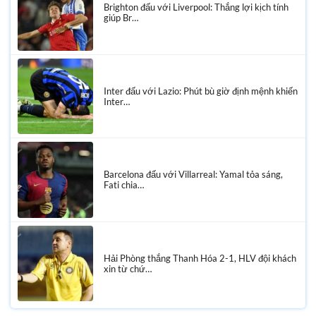
Brighton đấu với Liverpool: Thắng lợi kịch tính
giúp Br…
Inter đấu với Lazio: Phút bù giờ định mệnh khiến
Inter…
Barcelona đấu với Villarreal: Yamal tỏa sáng,
Fati chia…
Hải Phòng thắng Thanh Hóa 2-1, HLV đội khách
xin từ chứ…