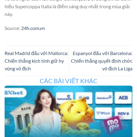
hiệu Supercoppa Italia là điểm sáng duy nhất trong mùa giải
này.
Source:
24h.com.vn
Real Madrid đấu với Mallorca:
Espanyol đấu với Barcelona:
Chiến thắng kịch tính giữ hy
Chiến thắng quyết định chức
vọng vô địch
vô địch La Liga
CÁC BÀI VIẾT KHÁC