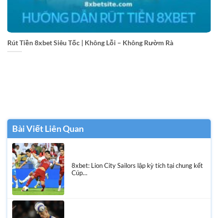
Rút Tiền 8xbet Siêu Tốc | Không Lỗi – Không Rườm Rà
Bài Viết Liên Quan
8xbet: Lion City Sailors lập kỳ tích tại chung kết
Cúp…