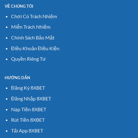
VỀ CHÚNG TÔI
Chơi Có Trách Nhiệm
Miễn Trách Nhiệm
Chính Sách Bảo Mật
Điều Khoản Điều Kiện
Quyền Riêng Tư
HƯỚNG DẪN
Đăng Ký 8XBET
Đăng Nhập 8XBET
Nạp Tiền 8XBET
Rút Tiền 8XBET
Tải App 8XBET