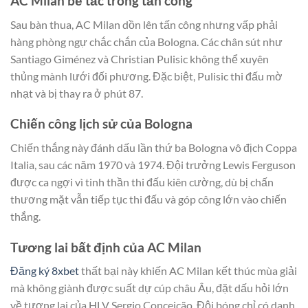
AC Milan bế tắc trong tấn công
Sau bàn thua, AC Milan dồn lên tấn công nhưng vấp phải
hàng phòng ngự chắc chắn của Bologna. Các chân sút như
Santiago Giménez và Christian Pulisic không thể xuyên
thủng mành lưới đối phương. Đặc biệt, Pulisic thi đấu mờ
nhạt và bị thay ra ở phút 87.
Chiến công lịch sử của Bologna
Chiến thắng này đánh dấu lần thứ ba Bologna vô địch Coppa
Italia, sau các năm 1970 và 1974. Đội trưởng Lewis Ferguson
được ca ngợi vì tinh thần thi đấu kiên cường, dù bị chấn
thương mặt vẫn tiếp tục thi đấu và góp công lớn vào chiến
thắng.
Tương lai bất định của AC Milan
Đăng ký 8xbet
thất bại này khiến AC Milan kết thúc mùa giải
mà không giành được suất dự cúp châu Âu, đặt dấu hỏi lớn
về tương lai của HLV Sergio Conceição. Đội bóng chỉ có danh