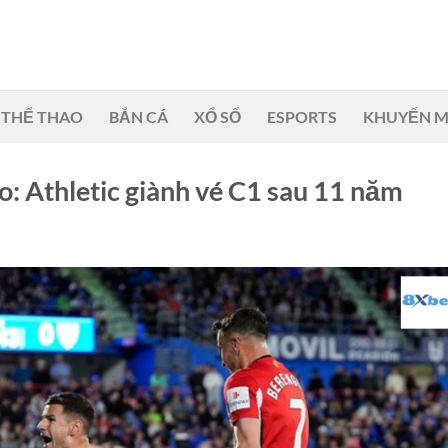
THỂ THAO
BẮN CÁ
XỔ SỐ
ESPORTS
KHUYẾN M
o: Athletic giành vé C1 sau 11 năm