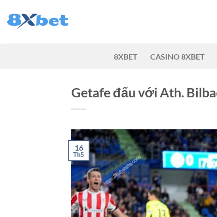
Bỏ
qua
nội
dung
8XBET
CASINO 8XBET
Getafe đấu với Ath. Bilba
16
Th5