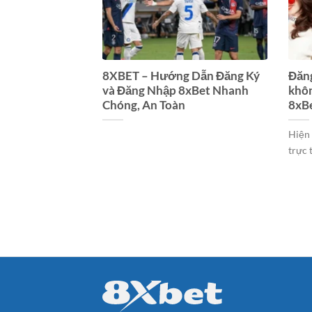
8XBET – Hướng Dẫn Đăng Ký
Đăng
và Đăng Nhập 8xBet Nhanh
khôn
Chóng, An Toàn
8xB
Hiện 
trực t