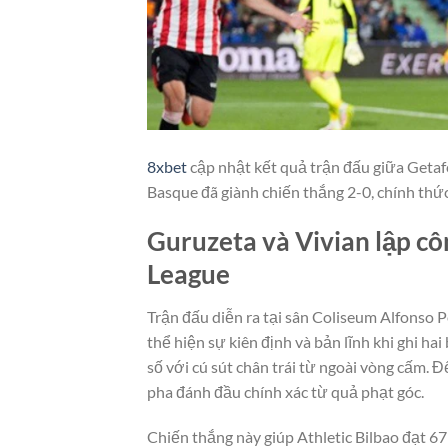
8xbet
cập nhật kết quả trận đấu giữa Getafe
Basque đã giành chiến thắng 2-0, chính thứ
Guruzeta và Vivian lập cô
League
Trận đấu diễn ra tại sân Coliseum Alfonso Pé
thể hiện sự kiên định và bản lĩnh khi ghi h
số với cú sút chân trái từ ngoài vòng cấm. 
pha đánh đầu chính xác từ quả phạt góc.
Chiến thắng này giúp Athletic Bilbao đạt 6