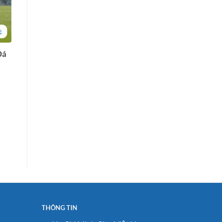
Đá
THÔNG TIN